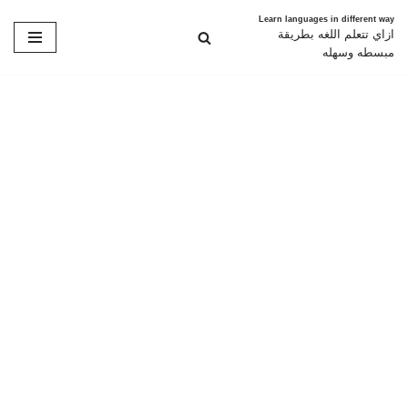
Learn languages in different way
ازاي تتعلم اللغه بطريقة
تخطى
مبسطه وسهله
إلى
المحتوى